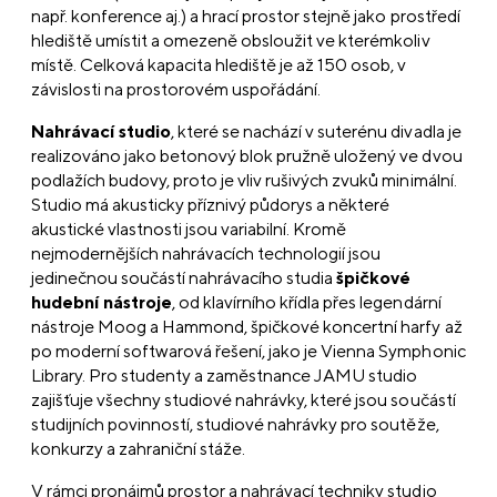
např. konference aj.) a hrací prostor stejně jako prostředí
hlediště umístit a omezeně obsloužit ve kterémkoliv
místě. Celková kapacita hlediště je až 150 osob, v
závislosti na prostorovém uspořádání.
Nahrávací studio
, které se nachází v suterénu divadla je
realizováno jako betonový blok pružně uložený ve dvou
podlažích budovy, proto je vliv rušivých zvuků minimální.
Studio má akusticky příznivý půdorys a některé
akustické vlastnosti jsou variabilní. Kromě
nejmodernějších nahrávacích technologií jsou
jedinečnou součástí nahrávacího studia
špičkové
hudební nástroje
, od klavírního křídla přes legendární
nástroje Moog a Hammond, špičkové koncertní harfy až
po moderní softwarová řešení, jako je Vienna Symphonic
Library. Pro studenty a zaměstnance JAMU studio
zajišťuje všechny studiové nahrávky, které jsou součástí
studijních povinností, studiové nahrávky pro soutěže,
konkurzy a zahraniční stáže.
V rámci pronájmů prostor a nahrávací techniky studio