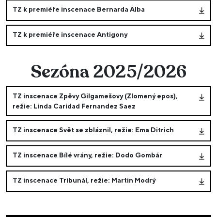
TZ k premiéře inscenace Bernarda Alba
TZ k premiéře inscenace Antigony
Sezóna 2025/2026
TZ inscenace Zpěvy Gilgamešovy (Zlomený epos),
režie: Linda Caridad Fernandez Saez
TZ inscenace Svět se zbláznil, režie: Ema Ditrich
TZ inscenace Bílé vrány, režie: Dodo Gombár
TZ inscenace Tribunál, režie: Martin Modrý