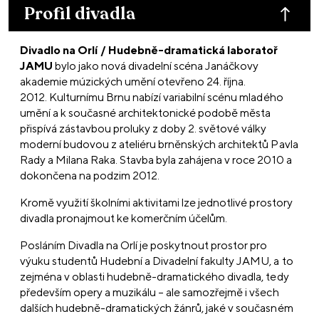
Profil divadla
Divadlo na Orlí / Hudebně-dramatická laboratoř
JAMU
bylo jako nová divadelní scéna Janáčkovy
akademie múzických umění otevřeno 24. října.
2012. Kulturnímu Brnu nabízí variabilní scénu mladého
umění a k současné architektonické podobě města
přispívá zástavbou proluky z doby 2. světové války
moderní budovou z ateliéru brněnských architektů Pavla
Rady a Milana Raka. Stavba byla zahájena v roce 2010 a
dokončena na podzim 2012.
Kromě využití školními aktivitami lze jednotlivé prostory
divadla pronajmout ke komerčním účelům.
Posláním Divadla na Orlí je poskytnout prostor pro
výuku studentů Hudební a Divadelní fakulty JAMU, a to
zejména v oblasti hudebně-dramatického divadla, tedy
především opery a muzikálu – ale samozřejmě i všech
dalších hudebně-dramatických žánrů, jaké v současném