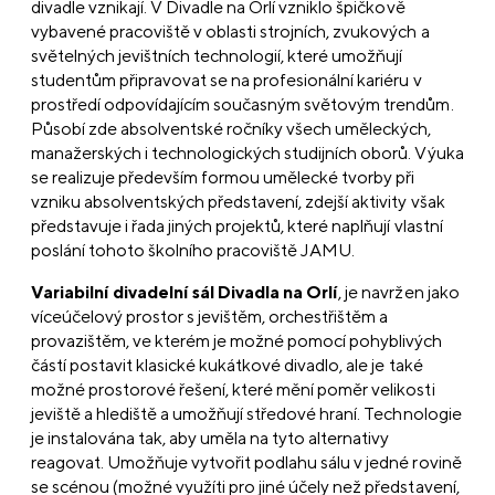
divadle vznikají. V Divadle na Orlí vzniklo špičkově
vybavené pracoviště v oblasti strojních, zvukových a
světelných jevištních technologií, které umožňují
studentům připravovat se na profesionální kariéru v
prostředí odpovídajícím současným světovým trendům.
Působí zde absolventské ročníky všech uměleckých,
manažerských i technologických studijních oborů. Výuka
se realizuje především formou umělecké tvorby při
vzniku absolventských představení, zdejší aktivity však
představuje i řada jiných projektů, které naplňují vlastní
poslání tohoto školního pracoviště JAMU.
Variabilní divadelní sál Divadla na Orlí
, je navržen jako
víceúčelový prostor s jevištěm, orchestřištěm a
provazištěm, ve kterém je možné pomocí pohyblivých
částí postavit klasické kukátkové divadlo, ale je také
možné prostorové řešení, které mění poměr velikosti
jeviště a hlediště a umožňují středové hraní. Technologie
je instalována tak, aby uměla na tyto alternativy
reagovat. Umožňuje vytvořit podlahu sálu v jedné rovině
se scénou (možné využíti pro jiné účely než představení,