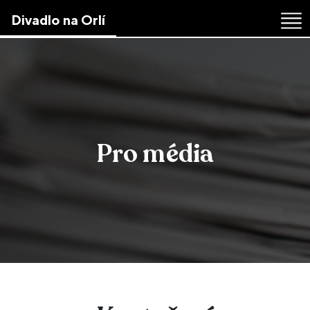
Skip
Divadlo na Orlí
to
the
content
↷
Pro média