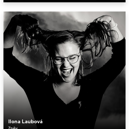
Ilona Laubová
Zpěv