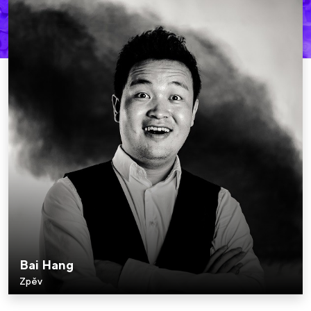
Bai Hang
Zpěv