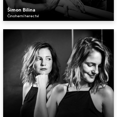
Šimon Bilina
Činoherní herectví