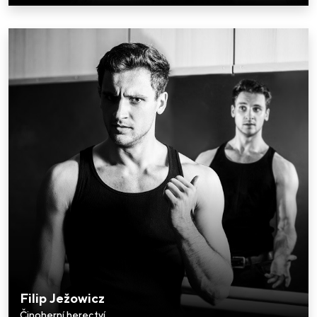
Filip Ježowicz
Činoherní herectví