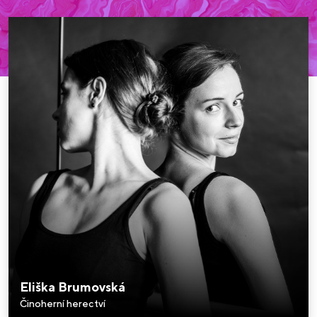
Eliška Brumovská
Činoherní herectví