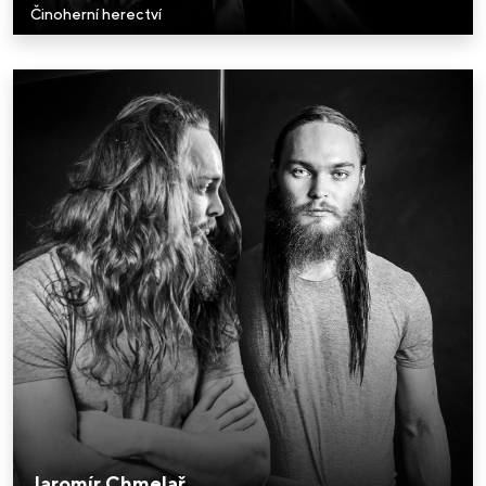
Činoherní herectví
Jaromír Chmelař