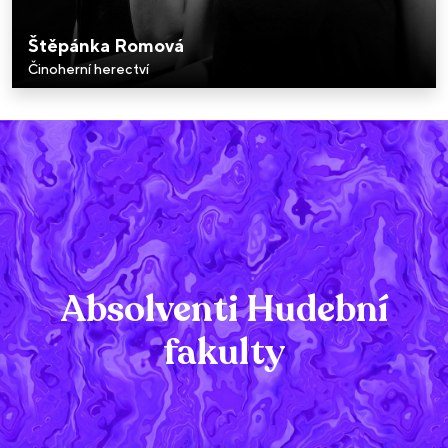
Štěpánka Romová
Činoherní herectví
Absolventi Hudební
fakulty