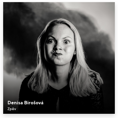
Denisa Birošová
Zpěv