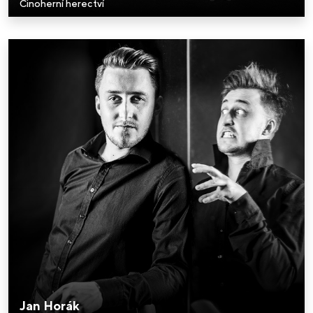
Činoherní herectví
Jan Horák