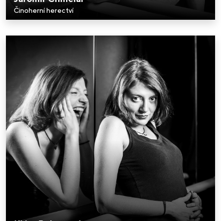
Činoherní herectví