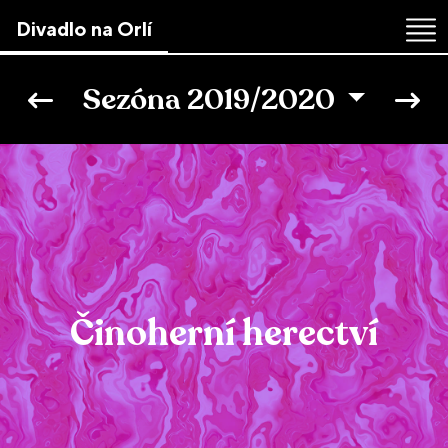
Divadlo na Orlí
Skip
to
Sezóna 2019/2020
the
content
↷
Činoherní herectví