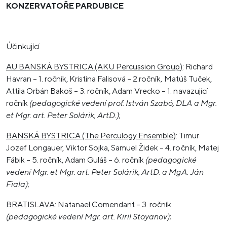
KONZERVATOŘE PARDUBICE
Účinkující
AU BANSKÁ BYSTRICA (AKU Percussion Group)
: Richard
Havran – 1. ročník, Kristína Falisová – 2.ročník, Matúš Tuček,
Attila Orbán Bakoš – 3. ročník, Adam Vrecko – 1. navazující
ročník
(pedagogické vedení prof. István Szabó, DLA a Mgr.
et Mgr. art. Peter Solárik, ArtD.)
;
BANSKÁ BYSTRICA (The Perculogy Ensemble)
: Timur
Jozef Longauer, Viktor Sojka, Samuel Židek – 4. ročník, Matej
Fábik – 5. ročník, Adam Guláš – 6. ročník
(pedagogické
vedení Mgr. et Mgr. art. Peter Solárik, ArtD. a MgA. Ján
Fiala)
;
BRATISLAVA
: Natanael Comendant – 3. ročník
(pedagogické vedení Mgr. art. Kiril Stoyanov)
;