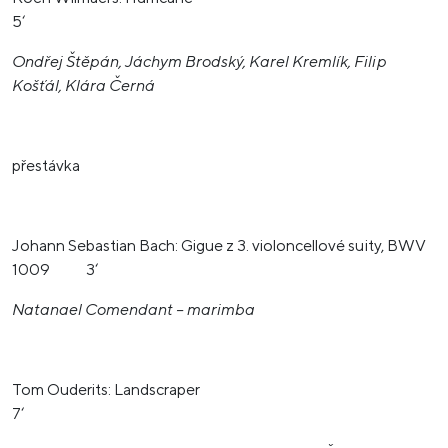
5‘
Ondřej Štěpán, Jáchym Brodský, Karel Kremlík, Filip
Košťál, Klára Černá
přestávka
Johann Sebastian Bach: Gigue z 3. violoncellové suity, BWV
1009 3‘
Natanael Comendant – marimba
Tom Ouderits: Landscraper
7‘