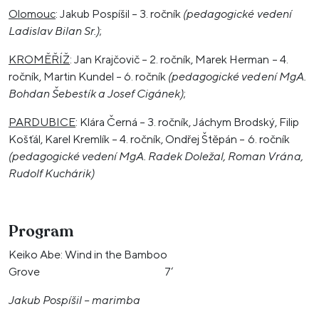
Olomouc
: Jakub Pospíšil – 3. ročník
(pedagogické vedení
Ladislav Bilan Sr.)
;
KROMĚŘÍŽ
: Jan Krajčovič – 2. ročník, Marek Herman – 4.
ročník, Martin Kundel – 6. ročník
(pedagogické vedení MgA.
Bohdan Šebestík a Josef Cigánek)
;
PARDUBICE
: Klára Černá – 3. ročník, Jáchym Brodský, Filip
Košťál, Karel Kremlík – 4. ročník, Ondřej Štěpán – 6. ročník
(pedagogické vedení MgA. Radek Doležal, Roman Vrána,
Rudolf Kuchárik)
Program
Keiko Abe: Wind in the Bamboo
Grove 7‘
Jakub Pospíšil – marimba