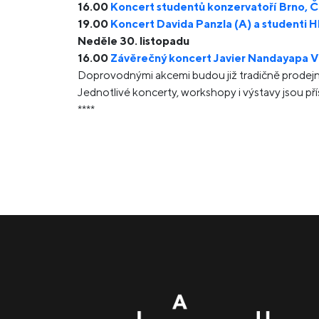
16.00
Koncert studentů konzervatoří Brno, Če
19.00
Koncert Davida Panzla (A) a studenti
Neděle 30. listopadu
16.00
Závěrečný koncert Javier Nandayapa Ve
Doprovodnými akcemi budou již tradičně prodejní
Jednotlivé koncerty, workshopy i výstavy jsou př
****