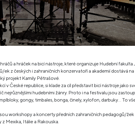
hráčů a hráček na bicí nástroje, které organizuje Hudební fakulta
ů/ek z českých i zahraničních konzervatoří a akademií dostává na fe
ský projekt Kamily Pětrašové.
akcí v České republice, si klade za cíl představit bicí nástroje jako
íč nejrůznějšími hudebními žánry. Proto i na festivalu jsou zastou
emplbloky, gongy, timbales, bonga, činely, xylofon, darbuky… To 
.
jsou workshopy a koncerty předních zahraničních pedagogů/žek a
y z Mexika, Itálie a Rakouska.