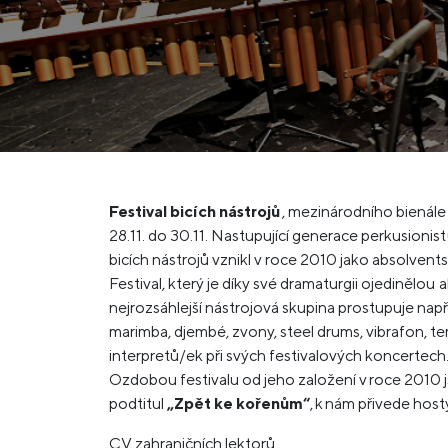
Festival bicích nástrojů
, mezinárodního bienále 
28.11. do 30.11. Nastupující generace perkusionist
bicích nástrojů vznikl v roce 2010 jako absolvent
Festival, který je díky své dramaturgii ojedinělou 
nejrozsáhlejší nástrojová skupina prostupuje např
marimba, djembé, zvony, steel drums, vibrafon, t
interpretů/ek při svých festivalových koncertech
Ozdobou festivalu od jeho založení v roce 2010 
podtitul
„Zpět ke kořenům“
, k nám přivede host
CV zahraničních lektorů