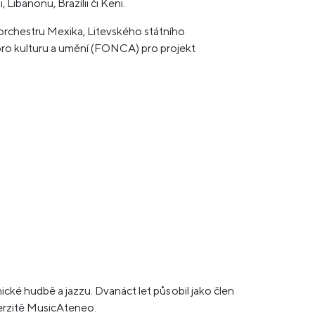
Libanonu, Brazílii či Keni.
orchestru Mexika, Litevského státního
ro kulturu a umění (FONCA) pro projekt
ické hudbě a jazzu. Dvanáct let působil jako člen
verzitě MusicAteneo.