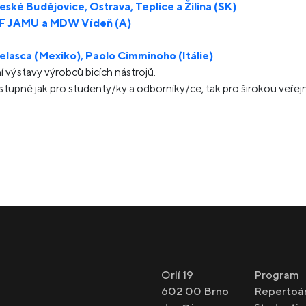
ské Budějovice, Ostrava, Teplice a Žilina (SK)
 HF JAMU a MDW Vídeň (A)
lasca (Mexiko), Paolo Cimminoho (Itálie)
 výstavy výrobců bicích nástrojů.
ístupné jak pro studenty/ky a odborníky/ce, tak pro širokou veře
Orlí 19
Program
602 00 Brno
Repertoá