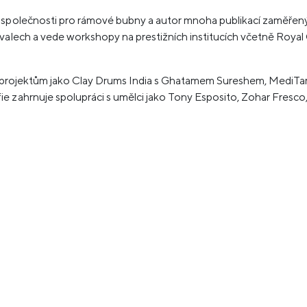
 společnosti pro rámové bubny a autor mnoha publikací zaměřenýc
valech a vede workshopy na prestižních institucích včetně Royal 
le i projektům jako Clay Drums India s Ghatamem Sureshem, Medi
e zahrnuje spolupráci s umělci jako Tony Esposito, Zohar Fresco