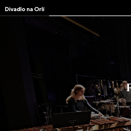
Skip
Divadlo na Orlí
to
the
content
↷