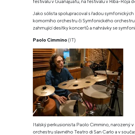
festivalu v Guanajuatu, na festivalu v Riba-Roja d
Jako sólista spolupracoval s řadou symfonických
komorního orchestru či Symfonického orchestru
zahrnující desítky koncertů a nahrávky se symfo
Paolo Cimmino
(IT)
Italský perkusionista Paolo Cimmino, narozený v N
orchestru slavného Teatro di San Carlo a v souča