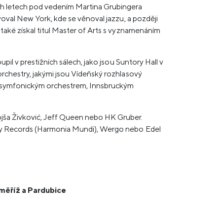
ech letech pod vedením Martina Grubingera
voval New York, kde se věnoval jazzu, a později
také získal titul Master of Arts s vyznamenáním
pil v prestižních sálech, jako jsou Suntory Hall v
orchestry, jakými jsou Vídeňský rozhlasový
ým symfonickým orchestrem, Innsbruckým
ojša Živković, Jeff Queen nebo HK Gruber.
raty Records (Harmonia Mundi), Wergo nebo Edel
oměříž a Pardubice