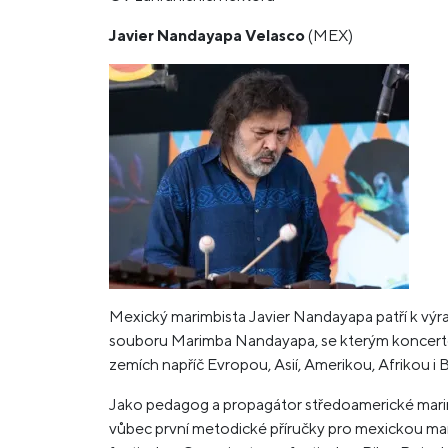
Javier Nandayapa Velasco
(MEX)
Mexický marimbista Javier Nandayapa patří k vý
souboru Marimba Nandayapa, se kterým koncertoval
zemích napříč Evropou, Asií, Amerikou, Afrikou i
Jako pedagog a propagátor středoamerické marim
vůbec první metodické příručky pro mexickou mar