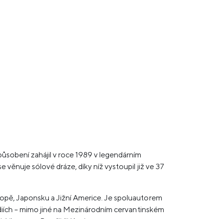
ůsobení zahájil v roce 1989 v legendárním
ěnuje sólové dráze, díky níž vystoupil již ve 37
opě, Japonsku a Jižní Americe. Je spoluautorem
diích – mimo jiné na Mezinárodním cervantinském