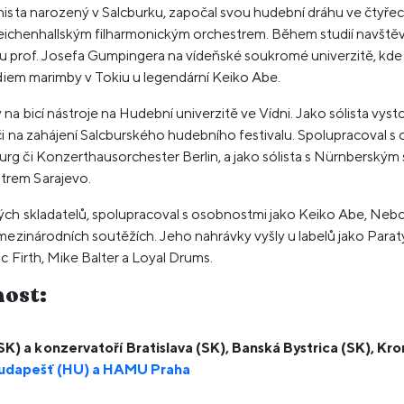
nista narozený v Salcburku, započal svou hudební dráhu ve čtyř
 s Reichenhallským filharmonickým orchestrem. Během studií navště
e u prof. Josefa Gumpingera na vídeňské soukromé univerzitě, kde 
udiem marimby v Tokiu u legendární Keiko Abe.
 bicí nástroje na Hudební univerzitě ve Vídni. Jako sólista vystou
i na zahájení Salcburského hudebního festivalu. Spolupracoval s 
rg či Konzerthausorchester Berlin, a jako sólista s Nürnbersk
trem Sarajevo.
ých skladatelů, spolupracoval s osobnostmi jako Keiko Abe, Neb
 mezinárodních soutěžích. Jeho nahrávky vyšly u labelů jako Pa
c Firth, Mike Balter a Loyal Drums.
nost:
K) a konzervatoří Bratislava (SK), Banská Bystrica (SK), Kr
Budapešť (HU) a HAMU Praha