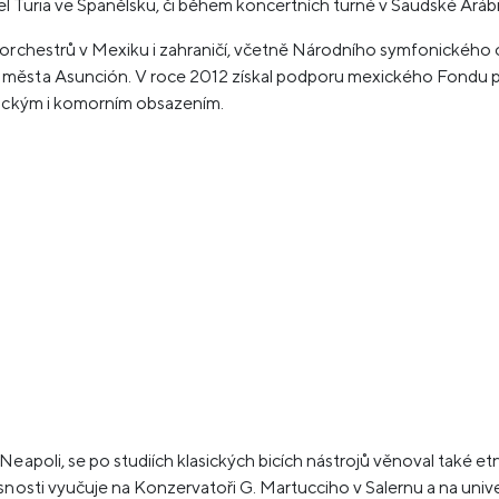
el Turia ve Španělsku, či během koncertních turné v Saudské Arábii, 
 orchestrů v Mexiku i zahraničí, včetně Národního symfonického 
 města Asunción. V roce 2012 získal podporu mexického Fondu p
nickým i komorním obsazením.
eapoli, se po studiích klasických bicích nástrojů věnoval také etn
snosti vyučuje na Konzervatoři G. Martucciho v Salernu a na uni