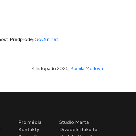
jnost. Předprodej
GoOut.net
4. listopadu 2025
,
Kamila Murlová
Pro média
Studio Marta
r
Kontakty
Divadelní fakulta