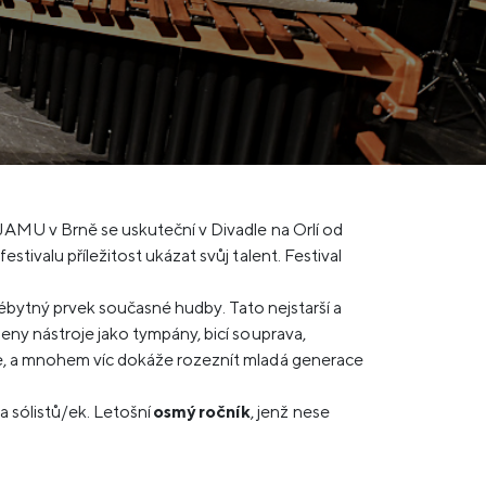
 JAMU v Brně se uskuteční v Divadle na Orlí od
stivalu příležitost ukázat svůj talent. Festival
 svébytný prvek současné hudby. Tato nejstarší a
peny nástroje jako tympány, bicí souprava,
vše, a mnohem víc dokáže rozeznít mladá generace
 sólistů/ek. Letošní
osmý ročník
, jenž nese