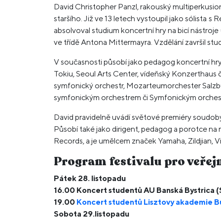
David Christopher Panzl, rakouský multiperkusio
staršího. Již ve 13 letech vystoupil jako sólista
absolvoval studium koncertní hry na bicí nástroj
ve třídě Antona Mittermayra. Vzdělání završil st
V současnosti působí jako pedagog koncertní hry na
Tokiu, Seoul Arts Center, vídeňský Konzerthaus č
symfonický orchestr, Mozarteumorchester Salzbu
symfonickým orchestrem či Symfonickým orches
David pravidelně uvádí světové premiéry soudob
Působí také jako dirigent, pedagog a porotce na
Records, a je umělcem značek Yamaha, Zildjian, Vi
Program festivalu pro veřej
Pátek 28. listopadu
16.00 Koncert studentů AU Banská Bystrica (S
19.00
Koncert studentů Lisztovy akademie 
Sobota 29.listopadu