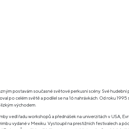
razným postavám současné světové perkusní scény. Své hudební p
 po celém světě a podílel se na 16 nahrávkách. Od roku 1995 se v
 Blízkým východem.
by vedl řadu workshopů a přednášek na univerzitách v USA, Evr
imbu vydané v Mexiku. Vystoupil na prestižních festivalech a pó