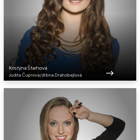
Kristýna Štarhová
Judita Čuprová/drbna Drahobejlová