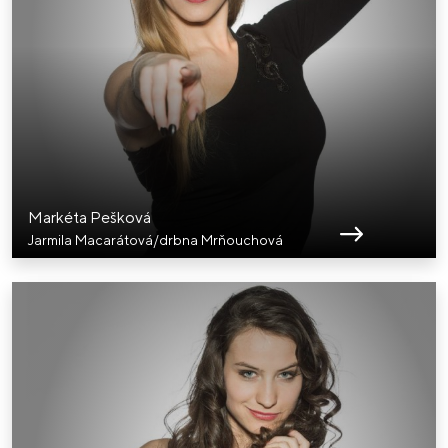
Markéta Pešková
Jarmila Macarátová/drbna Mrňouchová