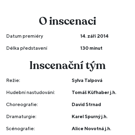
O inscenaci
Datum premiéry
14. září 2014
Délka představení
130 minut
Inscenační tým
Režie:
Sylva Talpová
Hudební nastudování:
Tomáš Küfhaber j.h.
Choreografie:
David Strnad
Dramaturgie:
Karel Spurný j.h.
Scénografie:
Alice Novotná j.h.