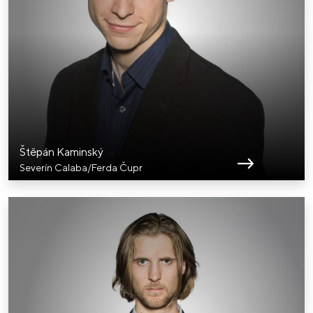
Štěpán Kaminský
Severín Calaba/Ferda Čupr