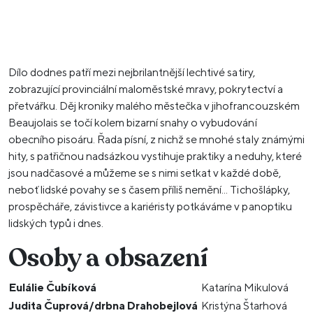
Dílo dodnes patří mezi nejbrilantnější lechtivé satiry,
zobrazující provinciální maloměstské mravy, pokrytectví a
přetvářku. Děj kroniky malého městečka v jihofrancouzském
Beaujolais se točí kolem bizarní snahy o vybudování
obecního pisoáru. Řada písní, z nichž se mnohé staly známými
hity, s patřičnou nadsázkou vystihuje praktiky a neduhy, které
jsou nadčasové a můžeme se s nimi setkat v každé době,
neboť lidské povahy se s časem příliš nemění... Tichošlápky,
prospěcháře, závistivce a kariéristy potkáváme v panoptiku
lidských typů i dnes.
Osoby a obsazení
Eulálie Čubíková
Katarína Mikulová
Judita Čuprová/drbna Drahobejlová
Kristýna Štarhová