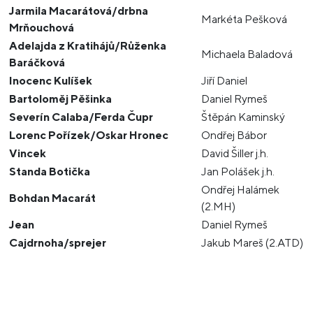
Jarmila Macarátová/drbna
Markéta Pešková
Mrňouchová
Adelajda z Kratihájů/Růženka
Michaela Baladová
Baráčková
Inocenc Kulíšek
Jiří Daniel
Bartoloměj Pěšinka
Daniel Rymeš
Severín Calaba/Ferda Čupr
Štěpán Kaminský
Lorenc Pořízek/Oskar Hronec
Ondřej Bábor
Vincek
David Šiller j.h.
Standa Botička
Jan Polášek j.h.
Ondřej Halámek
Bohdan Macarát
(2.MH)
Jean
Daniel Rymeš
Cajdrnoha/sprejer
Jakub Mareš (2.ATD)