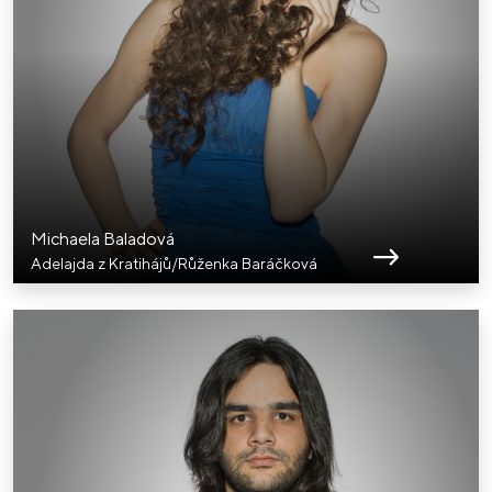
Michaela Baladová
Adelajda z Kratihájů/Růženka Baráčková