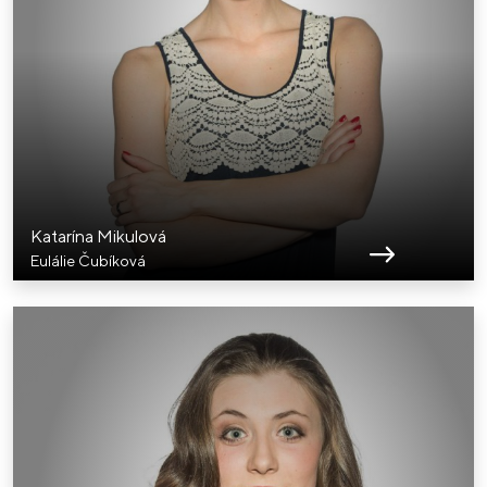
Katarína Mikulová
Eulálie Čubíková