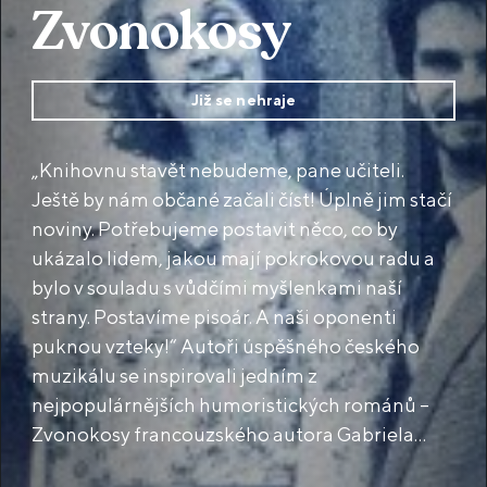
Zvonokosy
Již se nehraje
„Knihovnu stavět nebudeme, pane učiteli.
Ještě by nám občané začali číst! Úplně jim stačí
noviny. Potřebujeme postavit něco, co by
ukázalo lidem, jakou mají pokrokovou radu a
bylo v souladu s vůdčími myšlenkami naší
strany. Postavíme pisoár. A naši oponenti
puknou vzteky!“ Autoři úspěšného českého
muzikálu se inspirovali jedním z
nejpopulárnějších humoristických románů –
Zvonokosy francouzského autora Gabriela
Chevalliera, nejveselejší knihou roku 1934.