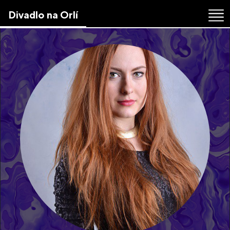
Skip
Divadlo na Orlí
to
the
content
↷