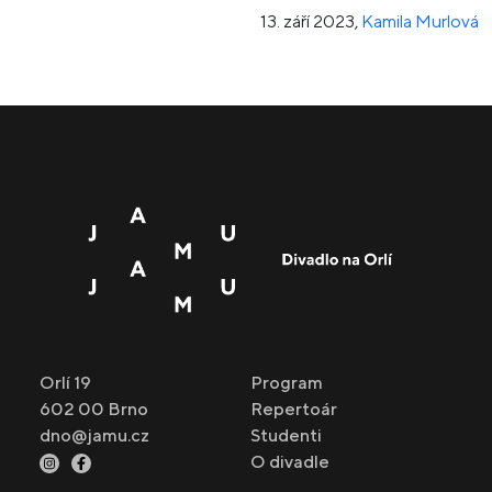
13. září 2023
,
Kamila Murlová
Orlí 19
Program
602 00 Brno
Repertoár
dno@jamu.cz
Studenti
O divadle