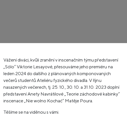
Vážení diváci, kvůli zranění v inscenačním týmu představení
„Sólo“ Viktorie Lesayové, přesouváme jeho premiéru na
leden 2024 do dalšího z plánovaných komponovaných
večerů studentů Ateliéru fyzického divadla. V říjnu
nasazených večerech, tj. 25. 10., 30. 10. a 31.10. 2023 doplní
představení Anety Navrátilové „Teorie záchodové kabinky“
inscenace „Nie wolno Kochać“ Matěje Poura.
Těšíme se na viděnou s vámi.