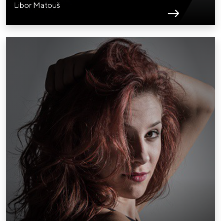
Libor Matouš