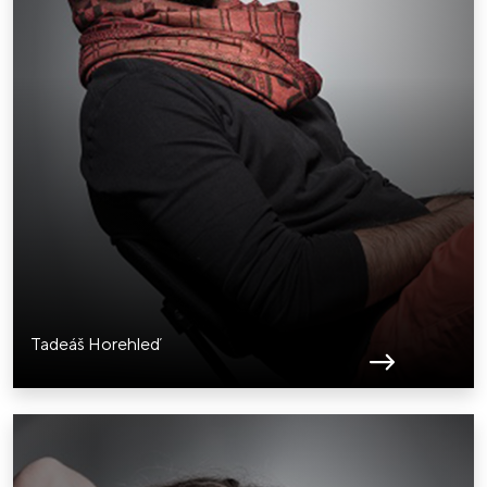
Tadeáš Horehleď