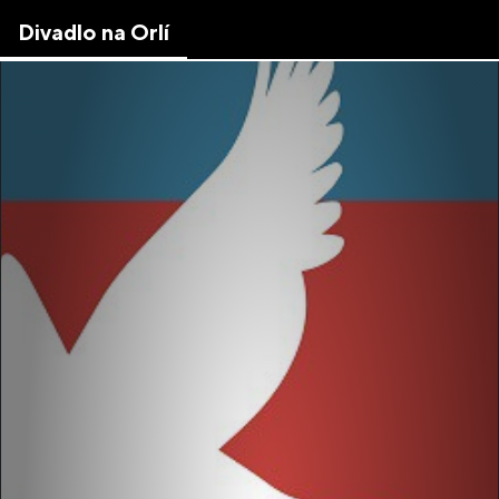
Skip
Divadlo na Orlí
to
the
content
↷