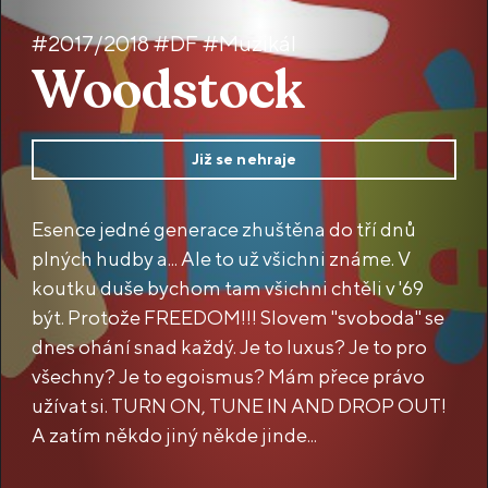
#2017/2018 #DF #Muzikál
Woodstock
Již se nehraje
Esence jedné generace zhuštěna do tří dnů
plných hudby a... Ale to už všichni známe. V
koutku duše bychom tam všichni chtěli v '69
být. Protože FREEDOM!!! Slovem "svoboda" se
dnes ohání snad každý. Je to luxus? Je to pro
všechny? Je to egoismus? Mám přece právo
užívat si. TURN ON, TUNE IN AND DROP OUT!
A zatím někdo jiný někde jinde...