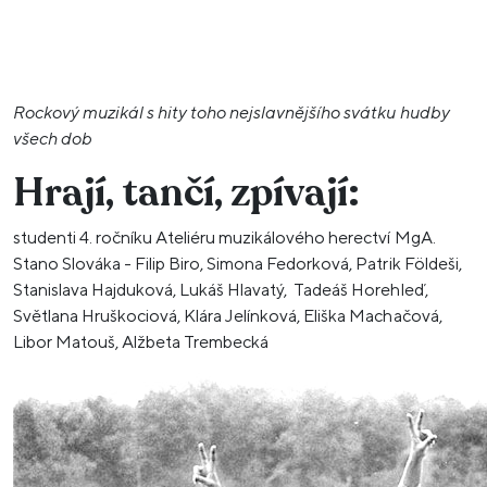
Rockový muzikál s hity toho nejslavnějšího svátku hudby
všech dob
Hrají, tančí, zpívají:
studenti 4. ročníku Ateliéru muzikálového herectví MgA.
Stano Slováka - Filip Biro, Simona Fedorková, Patrik Földeši,
Stanislava Hajduková, Lukáš Hlavatý, Tadeáš Horehleď,
Světlana Hruškociová, Klára Jelínková, Eliška Machačová,
Libor Matouš, Alžbeta Trembecká