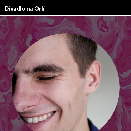
Skip
Divadlo na Orlí
to
the
content
↷