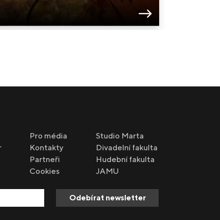
Příhody liš
Rechtor
Pro média
Studio Marta
r
Kontakty
Divadelní fakulta
Partneři
Hudební fakulta
Cookies
JAMU