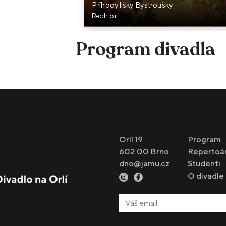
Příhody lišky Bystroušky
Rechtor
Program divadla
Orlí 19
Program
602 00 Brno
Repertoá
dno@jamu.cz
Studenti
O divadle