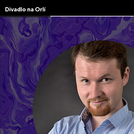
Skip
Divadlo na Orlí
to
the
content
↷