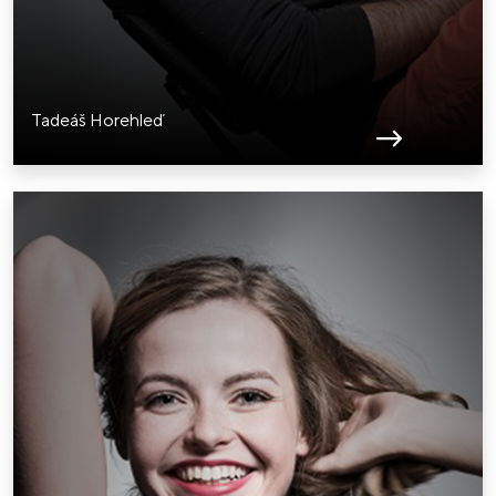
Tadeáš Horehleď