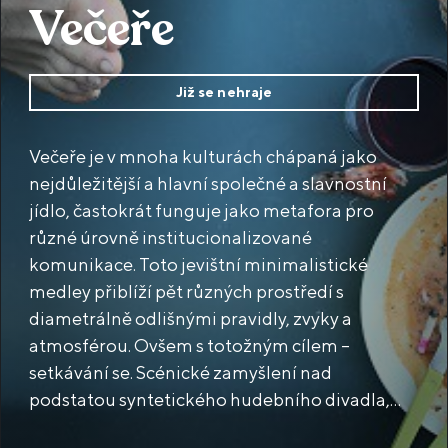
Večeře
Již se nehraje
Večeře je v mnoha kulturách chápaná jako
nejdůležitější a hlavní společné a slavnostní
jídlo, častokrát funguje jako metafora pro
různé úrovně institucionalizované
komunikace. Toto jevištní minimalistické
medley přiblíží pět různých prostředí s
diametrálně odlišnými pravidly, zvyky a
atmosférou. Ovšem s totožným cílem –
setkávání se. Scénické zamyšlení nad
podstatou syntetického hudebního divadla,
kde hlas, gesto, tanec představuje primárně