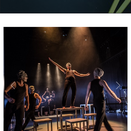
rovnocenný vyjadřovací prostředek bez ohledu
na stereotypizované znakové systémy jako je
například mluvené slovo.
Previous
Next