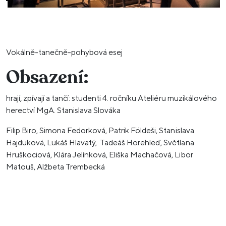
Vokálně-tanečně-pohybová esej
Obsazení:
hrají, zpívají a tančí: studenti 4. ročníku Ateliéru muzikálového
herectví MgA. Stanislava Slováka
Filip Biro, Simona Fedorková, Patrik Földeši, Stanislava
Hajduková, Lukáš Hlavatý, Tadeáš Horehleď, Světlana
Hruškociová, Klára Jelínková, Eliška Machačová, Libor
Matouš, Alžbeta Trembecká