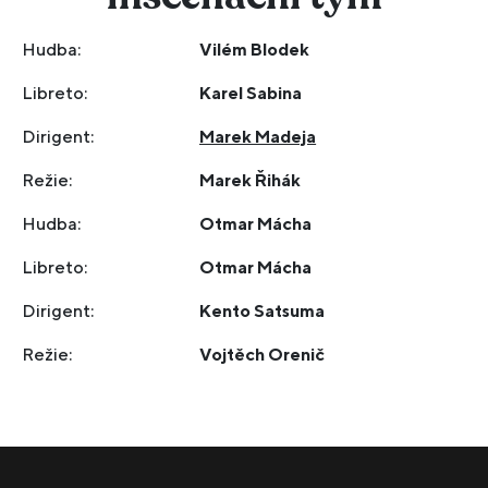
Hudba:
Vilém Blodek
Libreto:
Karel Sabina
Dirigent:
Marek Madeja
Režie:
Marek Řihák
Hudba:
Otmar Mácha
Libreto:
Otmar Mácha
Dirigent:
Kento Satsuma
Režie:
Vojtěch Orenič