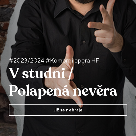
#2023/2024 #Komorní opera HF
V studni /
Polapená nevěra
Již se nehraje