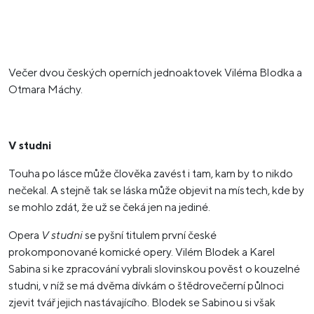
Večer dvou českých operních jednoaktovek Viléma Blodka a
Otmara Máchy.
V studni
Touha po lásce může člověka zavést i tam, kam by to nikdo
nečekal. A stejně tak se láska může objevit na místech, kde by
se mohlo zdát, že už se čeká jen na jediné.
Opera
V studni
se pyšní titulem první české
prokomponované komické opery. Vilém Blodek a Karel
Sabina si ke zpracování vybrali slovinskou pověst o kouzelné
studni, v níž se má dvěma dívkám o štědrovečerní půlnoci
zjevit tvář jejich nastávajícího. Blodek se Sabinou si však