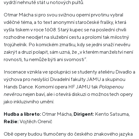
vydrží nehnutě stát u notových pultů.
Otmar Mácha si pro svou svižnou operní prvotinu vybral
vděčné téma, a to text anonymní staročeské frašky, která
vyšla tiskem v roce 1608. Starý kupec se na poslední chvíli
rozhodne neodjet na služební cestu a prolomí tak milostný
trojúhelník. Po komickém zmatku, kdy se jedni snaží nevěru
zakrýt a druzí polapit, sám uzná, že „v kterém manželství není
rovnosti, tu nemůže býti ani svornosti“.
Inscenace vznikla ve spolupráci se studenty ateliéru Divadlo a
výchova pro neslyšící Divadelní fakulty JAMU a skupinou
Hands Dance. Komorní opera HF JAMU tak
Polapenou
nevěrou
nejen baví, ale i otevírá diskuzi o možnostech opery
jako inkluzivního umění.
Hudba a libreto:
Otmar Mácha,
Dirigent:
Kento Satsuma,
Režie:
Vojtěch Orenič
Obě opery budou tlumočeny do českého znakového jazyka