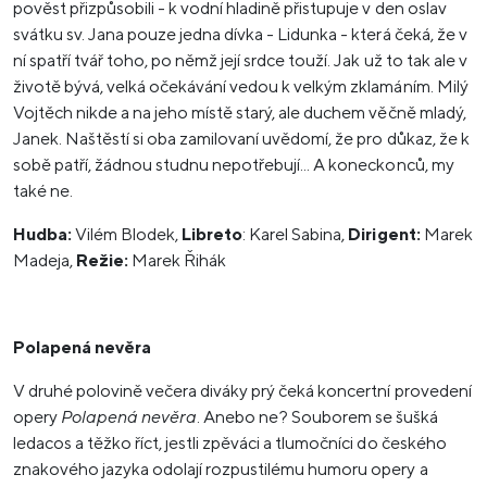
pověst přizpůsobili - k vodní hladině přistupuje v den oslav
svátku sv. Jana pouze jedna dívka - Lidunka - která čeká, že v
ní spatří tvář toho, po němž její srdce touží. Jak už to tak ale v
životě bývá, velká očekávání vedou k velkým zklamáním. Milý
Vojtěch nikde a na jeho místě starý, ale duchem věčně mladý,
Janek. Naštěstí si oba zamilovaní uvědomí, že pro důkaz, že k
sobě patří, žádnou studnu nepotřebují... A koneckonců, my
také ne.
Hudba:
Vilém Blodek,
Libreto
: Karel Sabina,
Dirigent:
Marek
Madeja,
Režie:
Marek Řihák
Polapená nevěra
V druhé polovině večera diváky prý čeká koncertní provedení
opery
Polapená nevěra
. Anebo ne? Souborem se šušká
ledacos a těžko říct, jestli zpěváci a tlumočníci do českého
znakového jazyka odolají rozpustilému humoru opery a