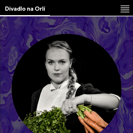
Skip
Divadlo na Orlí
to
the
content
↷