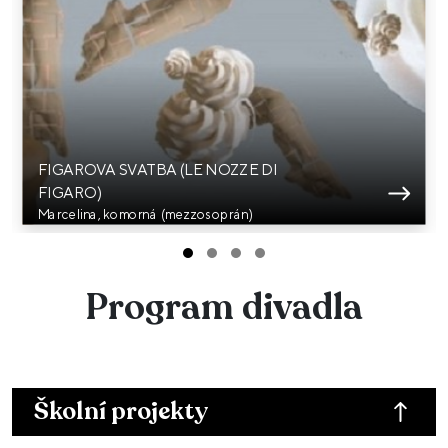
FIGAROVA SVATBA (LE NOZZE DI
FIGARO)
Marcelina, komorná (mezzosoprán)
Program divadla
Školní projekty