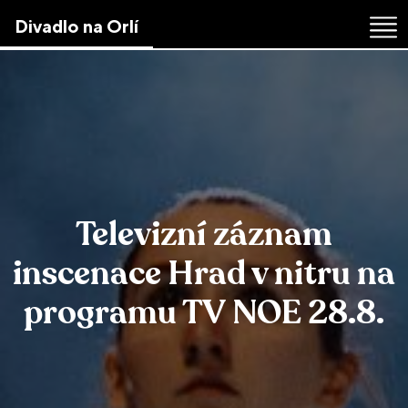
Skip
Divadlo na Orlí
to
the
content
↷
Televizní záznam
inscenace Hrad v nitru na
programu TV NOE 28.8.