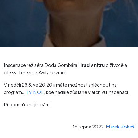
Inscenace režiséra Doda Gombára
Hrad v nitru
o životě a
díle sv. Terezie z Ávily se vrací!
V neděli 28.8. ve 20.20 ji máte možnost shlédnout na
programu
TV NOE
, kde nadále zůstane v archívu inscenací.
Připomeňte si ji s námi.
15. srpna 2022
,
Marek Kokeš