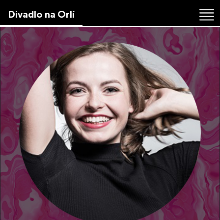
Skip
Divadlo na Orlí
to
the
content
↷