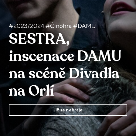
#2023/2024 #Činohra #DAMU
SESTRA,
inscenace DAMU
na scéně Divadla
na Orlí
Již se nehraje