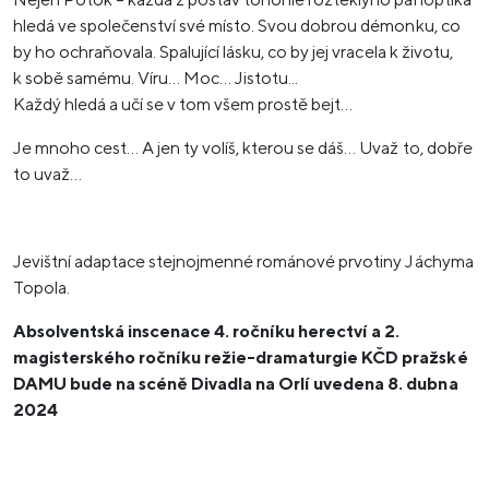
hledá ve společenství své místo. Svou dobrou démonku, co
by ho ochraňovala. Spalující lásku, co by jej vracela k životu,
k sobě samému. Víru… Moc… Jistotu...
Každý hledá a učí se v tom všem prostě bejt…
Je mnoho cest… A jen ty volíš, kterou se dáš… Uvaž to, dobře
to uvaž…
Jevištní adaptace stejnojmenné románové prvotiny Jáchyma
Topola.
Absolventská inscenace 4. ročníku herectví a 2.
magisterského ročníku režie-dramaturgie KČD pražské
DAMU bude na scéně Divadla na Orlí uvedena 8. dubna
2024