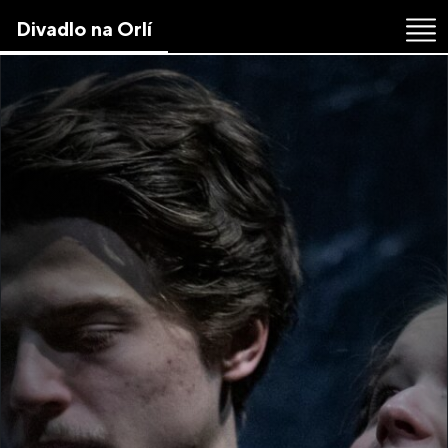
Skip
Divadlo na Orlí
to
the
content
↷