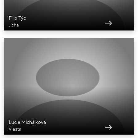
Filip Týc
Jícha
Lucie Michálková
Vlasta