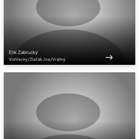
Erik Zabrucký
Vohřecký/Zlaťák Joe/Vrátný