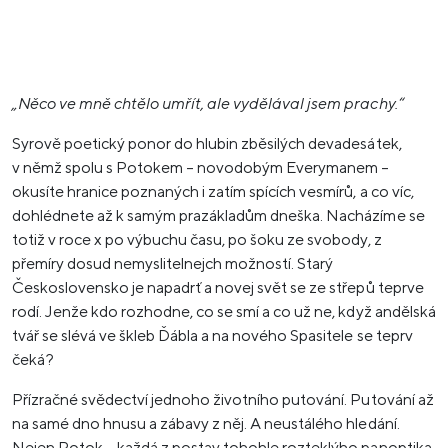
„Něco ve mně chtělo umřít, ale vydělával jsem prachy.“
Syrově poetický ponor do hlubin zběsilých devadesátek,
v němž spolu s Potokem – novodobým Everymanem –
okusíte hranice poznaných i zatím spících vesmírů, a co víc,
dohlédnete až k samým prazákladům dneška. Nacházíme se
totiž v roce x po výbuchu času, po šoku ze svobody, z
přemíry dosud nemyslitelnejch možností. Starý
Československo je napadrť a novej svět se ze střepů teprve
rodí. Jenže kdo rozhodne, co se smí a co už ne, když andělská
tvář se slévá ve škleb Ďábla a na nového Spasitele se teprv
čeká?
Přízračné svědectví jednoho životního putování. Putování až
na samé dno hnusu a zábavy z něj. A neustálého hledání.
Nejen Potok – každá z postav tohohle rozteklýho panoptika