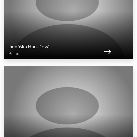
Jindřiška Hanušová
Psice