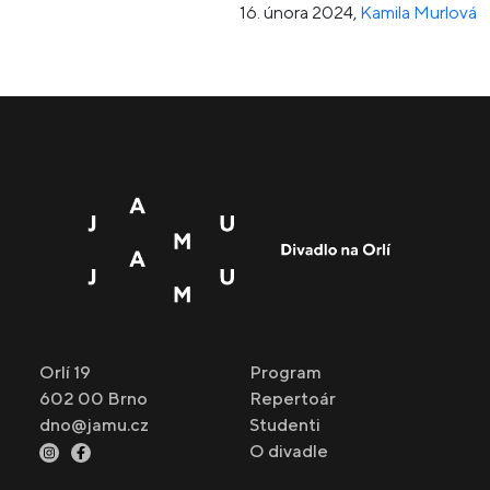
16. února 2024
,
Kamila Murlová
Orlí 19
Program
602 00 Brno
Repertoár
dno@jamu.cz
Studenti
O divadle