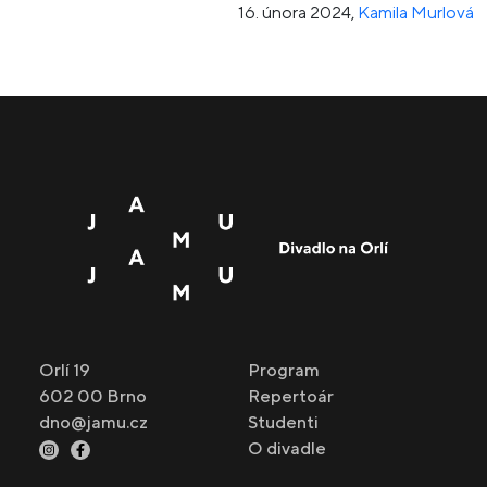
16. února 2024
,
Kamila Murlová
Orlí 19
Program
602 00 Brno
Repertoár
dno@jamu.cz
Studenti
O divadle