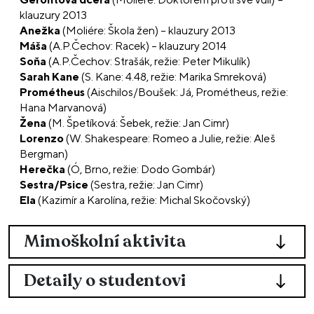
klauzury 2013
Anežka
(Moliére: Škola žen) – klauzury 2013
Máša
(A.P.Čechov: Racek) – klauzury 2014
Soňa
(A.P.Čechov: Strašák, režie: Peter Mikulík)
Sarah Kane
(S. Kane: 4.48, režie: Marika Smreková)
Prométheus
(Aischilos/Boušek: Já, Prométheus, režie:
Hana Marvanová)
Žena
(M. Špetíková: Šebek, režie: Jan Cimr)
Lorenzo
(W. Shakespeare: Romeo a Julie, režie: Aleš
Bergman)
Herečka
(Ó, Brno, režie: Dodo Gombár)
Sestra/Psice
(Sestra, režie: Jan Cimr)
Ela
(Kazimír a Karolína, režie: Michal Skočovský)
Mimoškolní aktivita
Detaily o studentovi