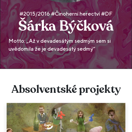
#2015/2016 #Činoherní herectví #DF
Šárka Býčková
Motto: „Až v devadesátým sedmým sem si
uvědomila že je devadesátý sedmý“
Absolventské projekty