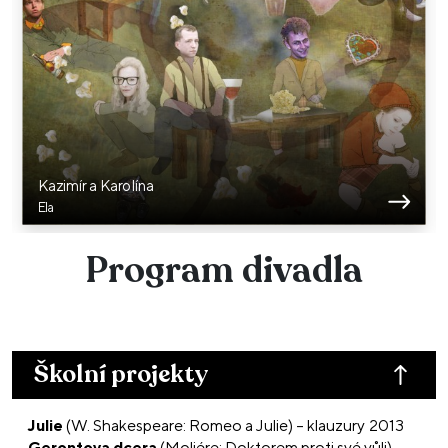
Kazimír a Karolína
Ela
Program divadla
Školní projekty
Julie
(W. Shakespeare: Romeo a Julie) – klauzury 2013
Gerontova dcera
(Moliére: Doktorem proti své vůli) –