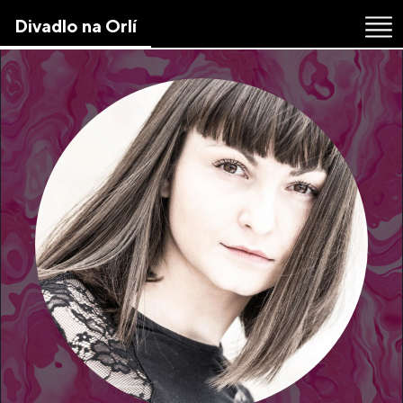
Skip
Divadlo na Orlí
to
the
content
↷