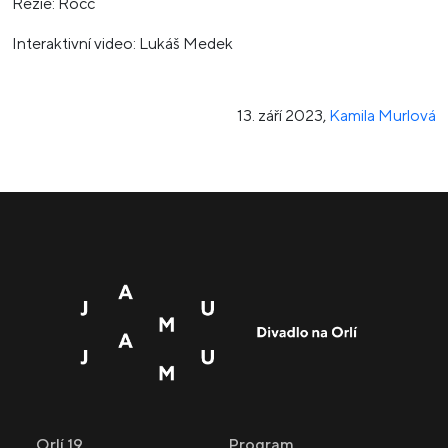
Režie: Rocc
Interaktivní video: Lukáš Medek
13. září 2023
,
Kamila Murlová
Orlí 19
Program