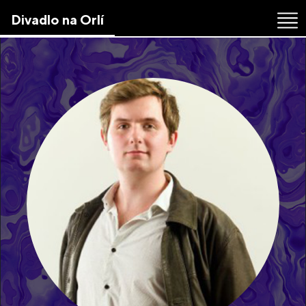
Skip
Divadlo na Orlí
to
the
content
↷