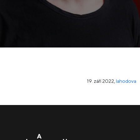
19. září 2022
,
lahodova