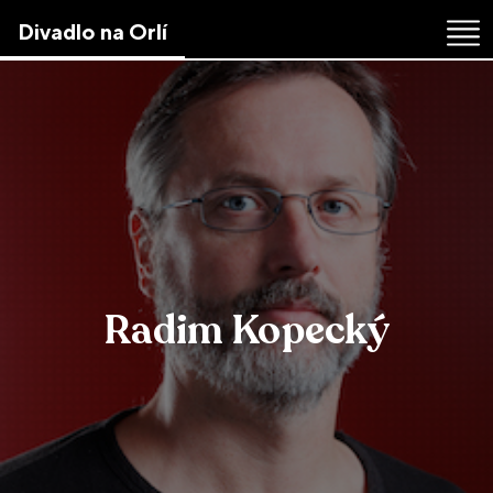
Skip
Divadlo na Orlí
to
the
content
↷
Radim Kopecký