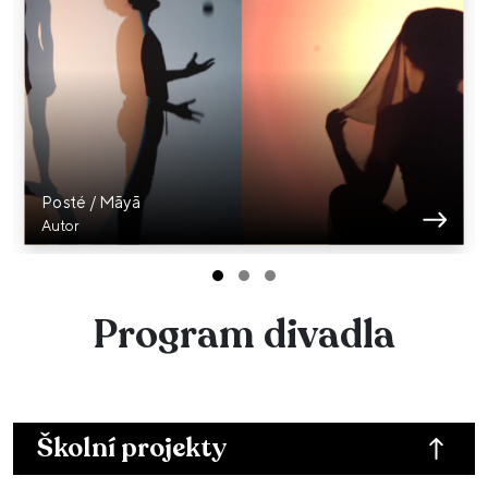
Posté / Māyā
Autor
Program divadla
Školní projekty