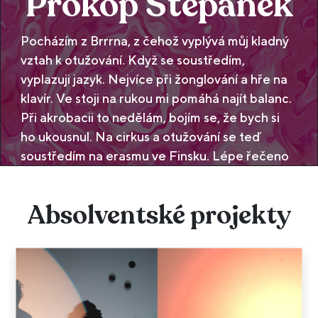
Prokop Štěpánek
Pocházím z Brrrna, z čehož vyplývá můj kladný
vztah k otužování. Když se soustředím,
vyplazuji jazyk. Nejvíce při žonglování a hře na
klavír. Ve stoji na rukou mi pomáhá najít balanc.
Při akrobacii to nedělám, bojím se, že bych si
ho ukousnul. Na cirkus a otužování se teď
soustředím na erasmu ve Finsku. Lépe řečeno
[…]
Absolventské projekty