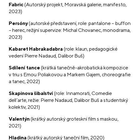
Fabric
(Autorský projekt, Moravská galerie, manifesto,
2023)
Persóny
(autorské představení, role: pantalone – buffon
– herec, režijní supervize: Michal Chovanec, monodrama,
2023)
Kabaret Habrakadabra
(role: klaun, pedagogické
vedení Pierre Nadaud, Dalibor Buš)
Sdílení tance
(krátká tanečně-akrobatická kompozice
v triu s Emou Poliakovou a Markem Gajem, choreografie
a tanec, 2022)
Skapinova
šibalství
(role: Innamorati, Comedie
dell’arte, režie: Pierre Nadaud, Dalibor Buš a studentský
kolektiv, 2021)
Valentýn
(krátký autorský groteskní film s maskou,
2021)
Hladina
(krátký autorský taneční film, 2020)