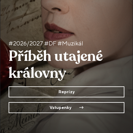
#2026/2027 #DF #Muzikál
Příběh utajené
královny
Reprízy
Vstupenky