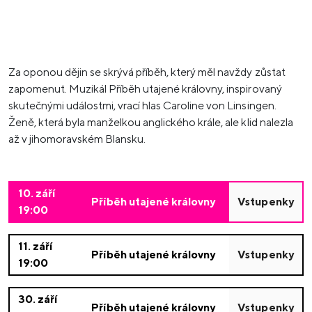
Za oponou dějin se skrývá příběh, který měl navždy zůstat
zapomenut. Muzikál Příběh utajené královny, inspirovaný
skutečnými událostmi, vrací hlas Caroline von Linsingen.
Ženě, která byla manželkou anglického krále, ale klid nalezla
až v jihomoravském Blansku.
10. září
Příběh utajené královny
Vstupenky
19:00
11. září
Příběh utajené královny
Vstupenky
19:00
30. září
Příběh utajené královny
Vstupenky