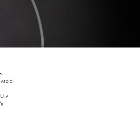
 s
vadlo i
U, v
ůj