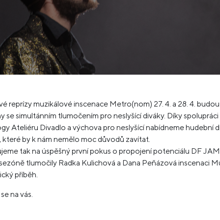
 reprízy muzikálové inscenace Metro(nom) 27. 4. a 28. 4. budou
 se simultánním tlumočením pro neslyšící diváky. Díky spolupráci
y Ateliéru Divadlo a výchova pro neslyšící nabídneme hudební di
, které by k nám nemělo moc důvodů zavítat.
jeme tak na úspěšný první pokus o propojení potenciálu DF JAM
 sezóně tlumočily Radka Kulichová a Dana Peňázová inscenaci M
cký příběh.
se na vás.