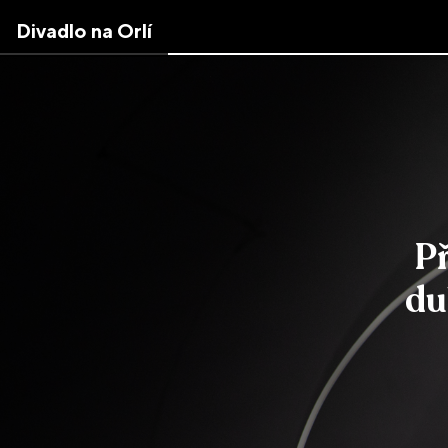
Skip
Divadlo na Orlí
to
the
content
↷
P
du