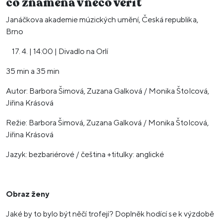
co znamená v
něco věřit
Janáčkova akademie múzických umění, Česká republika,
Brno
4. | 14:00 | Divadlo na Orlí
35 min a 35 min
Autor: Barbora Šimová, Zuzana Galková / Monika Štolcová,
Jiřina Krásová
Režie: Barbora Šimová, Zuzana Galková / Monika Štolcová,
Jiřina Krásová
Jazyk: bezbariérové / čeština +titulky: anglické
Obraz ženy
Jaké by to bylo být něčí trofejí? Doplněk hodící se k výzdobě