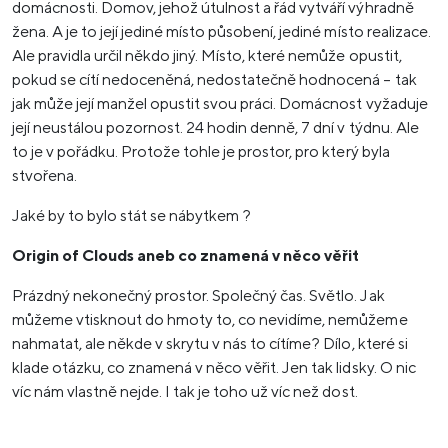
domácnosti. Domov, jehož útulnost a řád vytváří výhradně
žena. A je to její jediné místo působení, jediné místo realizace.
Ale pravidla určil někdo jiný. Místo, které nemůže opustit,
pokud se cítí nedoceněná, nedostatečně hodnocená – tak
jak může její manžel opustit svou práci. Domácnost vyžaduje
její neustálou pozornost. 24 hodin denně, 7 dní v týdnu. Ale
to je v pořádku. Protože tohle je prostor, pro který byla
stvořena.
Jaké by to bylo stát se nábytkem ?
Origin of Clouds aneb co znamená v něco věřit
Prázdný nekonečný prostor. Společný čas. Světlo. Jak
můžeme vtisknout do hmoty to, co nevidíme, nemůžeme
nahmatat, ale někde v skrytu v nás to cítíme? Dílo, které si
klade otázku, co znamená v něco věřit. Jen tak lidsky. O nic
víc nám vlastně nejde. I tak je toho už víc než dost.