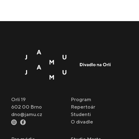
Orlí 19
Program
602 00 Brno
Repertoár
dno@jamu.cz
Studenti
O divadle