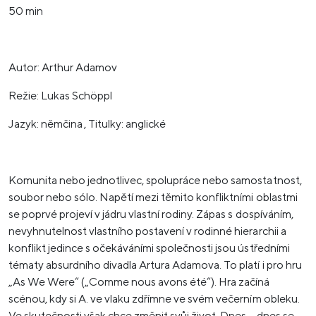
50 min
Autor: Arthur Adamov
Režie: Lukas Schöppl
Jazyk: němčina , Titulky: anglické
Komunita nebo jednotlivec, spolupráce nebo samostatnost,
soubor nebo sólo. Napětí mezi těmito konfliktními oblastmi
se poprvé projeví v jádru vlastní rodiny. Zápas s dospíváním,
nevyhnutelnost vlastního postavení v rodinné hierarchii a
konflikt jedince s očekáváními společnosti jsou ústředními
tématy absurdního divadla Artura Adamova. To platí i pro hru
„As We Were“ („Comme nous avons été“). Hra začíná
scénou, kdy si A. ve vlaku zdřímne ve svém večerním obleku.
Ve skutečnosti však chce změnit svůj život. Dnes – dnes se