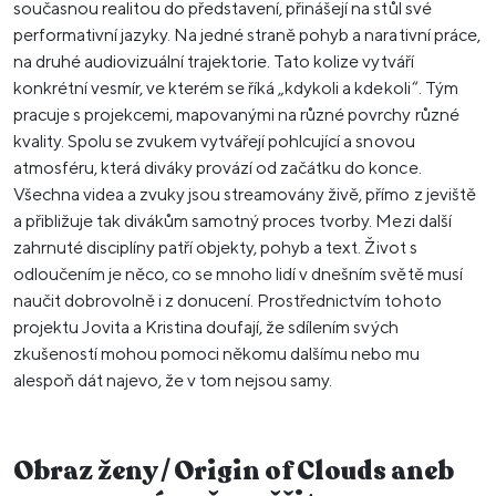
současnou realitou do představení, přinášejí na stůl své
performativní jazyky. Na jedné straně pohyb a narativní práce,
na druhé audiovizuální trajektorie. Tato kolize vytváří
konkrétní vesmír, ve kterém se říká „kdykoli a kdekoli“. Tým
pracuje s projekcemi, mapovanými na různé povrchy různé
kvality. Spolu se zvukem vytvářejí pohlcující a snovou
atmosféru, která diváky provází od začátku do konce.
Všechna videa a zvuky jsou streamovány živě, přímo z jeviště
a přibližuje tak divákům samotný proces tvorby. Mezi další
zahrnuté disciplíny patří objekty, pohyb a text. Život s
odloučením je něco, co se mnoho lidí v dnešním světě musí
naučit dobrovolně i z donucení. Prostřednictvím tohoto
projektu Jovita a Kristina doufají, že sdílením svých
zkušeností mohou pomoci někomu dalšímu nebo mu
alespoň dát najevo, že v tom nejsou samy.
Obraz ženy / Origin of Clouds aneb