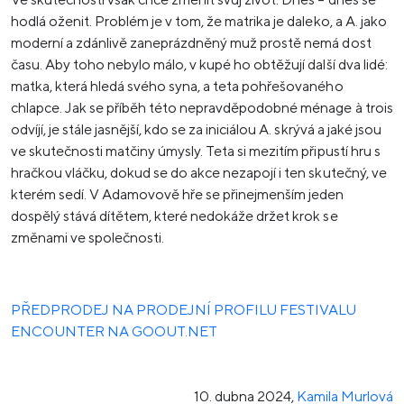
hodlá oženit. Problém je v tom, že matrika je daleko, a A. jako
moderní a zdánlivě zaneprázdněný muž prostě nemá dost
času. Aby toho nebylo málo, v kupé ho obtěžují další dva lidé:
matka, která hledá svého syna, a teta pohřešovaného
chlapce. Jak se příběh této nepravděpodobné ménage à trois
odvíjí, je stále jasnější, kdo se za iniciálou A. skrývá a jaké jsou
ve skutečnosti matčiny úmysly. Teta si mezitím připustí hru s
hračkou vláčku, dokud se do akce nezapojí i ten skutečný, ve
kterém sedí. V Adamovově hře se přinejmenším jeden
dospělý stává dítětem, které nedokáže držet krok se
změnami ve společnosti.
PŘEDPRODEJ NA PRODEJNÍ PROFILU FESTIVALU
ENCOUNTER NA GOOUT.NET
10. dubna 2024
,
Kamila Murlová