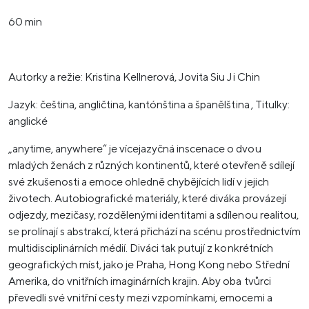
60 min
Autorky a režie: Kristina Kellnerová, Jovita Siu Ji Chin
Jazyk: čeština, angličtina, kantónština a španělština , Titulky:
anglické
„anytime, anywhere“ je vícejazyčná inscenace o dvou
mladých ženách z různých kontinentů, které otevřeně sdílejí
své zkušenosti a emoce ohledně chybějících lidí v jejich
životech. Autobiografické materiály, které diváka provázejí
odjezdy, mezičasy, rozdělenými identitami a sdílenou realitou,
se prolínají s abstrakcí, která přichází na scénu prostřednictvím
multidisciplinárních médií. Diváci tak putují z konkrétních
geografických míst, jako je Praha, Hong Kong nebo Střední
Amerika, do vnitřních imaginárních krajin. Aby oba tvůrci
převedli své vnitřní cesty mezi vzpomínkami, emocemi a