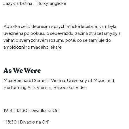
Jazyk: srbština , Titulky: anglické
Autorka čelící depresím v psychiatrické léčebně, kam byla
uvězněna po pokusu o sebevraždu, začíná ztrácet smysly a
váhat o svém zdravém rozumu poté, co se zamiluje do
ambiciózního mladého lékaře.
As We Were
Max Reinhardt Seminar Vienna, University of Music and
Performing Arts Vienna , Rakousko, Vídeň
19. 4. | 13:30 | Divadlo na Orlí
| 18:30 | Divadlo na Orlí