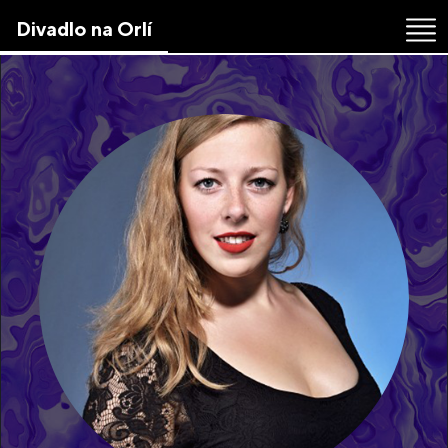
Skip
Divadlo na Orlí
to
the
content
↷