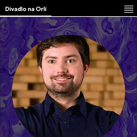
Skip
Divadlo na Orlí
to
the
content
↷