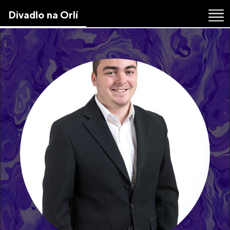
Skip
Divadlo na Orlí
to
the
content
↷