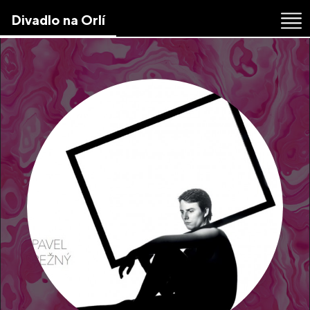
Skip
Divadlo na Orlí
to
the
content
↷