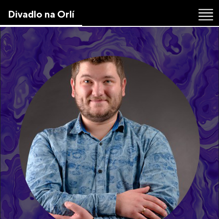
Skip
Divadlo na Orlí
to
the
content
↷