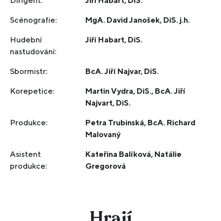
Dirigent:
Jiří Habart, DiS.
Scénografie:
MgA. David Janošek, DiS. j.h.
Hudební
Jiří Habart, DiS.
nastudování:
Sbormistr:
BcA. Jiří Najvar, DiS.
Korepetice:
Martin Vydra, DiS., BcA. Jiří
Najvart, DiS.
Produkce:
Petra Trubinská, BcA. Richard
Malovaný
Asistent
Kateřina Balíková, Natálie
produkce:
Gregorová
Hrají