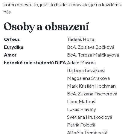
kořen bolesti. To, jestli to bude uzdravující, je na každém z
nás.
Osoby a obsazení
Orfeus
Tadeáš Hoza
Eurydika
BcA. Zdislava Bočková
Amor
BcA. Tereza Maličkayová
herecké role studentů DIFA
Adam Mašura
Barbora Bezáková
Magdalena Straková
Mark Kristián Hochman
BcA. Zuzana Fischerová
Libor Matouš
Lukáš Hlavatý
Svetlana Hruškociová
Patrik Földeši
Alžběta Trembecká