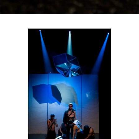
činoherní herec tak budou moci propojit své
dosavadní, studiem nabyté zkušenosti do
jednotného divadelního útvaru.
Previous
Next