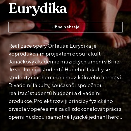
Eurydika
Již se nehraje
Realizace opery Orfeus a Eurydika je
koprodukčním projektem obou fakult
Janáčkovy akademie múzických umění v Brně.
Je spoluprácí studentů Hudební fakulty se
studenty činoherního a muzikálového herectví
Divadelní fakulty, současně i společnou
realizací studentů hudební a divadelní
produkce. Projekt rozvíjí principy fyzického
divadla v opeře a má za cíl zdokonalovat práci s
operní hudbou i samotné fyzické jednání herce
- činoherního i operního pěvce. Operní pěvec a