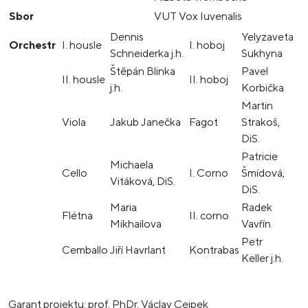
Sbor
VUT Vox Iuvenalis
Dennis
Yelyzaveta
Orchestr
I. housle
I. hoboj
Schneiderka j.h.
Sukhyna
Štěpán Blinka
Pavel
II. housle
II. hoboj
j.h.
Korbička
Martin
Viola
Jakub Janečka
Fagot
Strakoš,
DiS.
Patricie
Michaela
Cello
I. Corno
Šmídová,
Vitáková, DiS.
DiS.
Maria
Radek
Flétna
II. corno
Mikhailova
Vavřín
Petr
Cemballo
Jiří Havrlant
Kontrabas
Keller j.h.
Garant projektu: prof. PhDr. Václav Cejpek