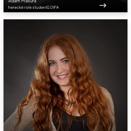
Adam Mašura
herecké role studentů DIFA