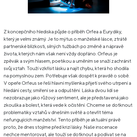
Z koncepčního hlediska půjde o příběh Orfea a Eurydiky,
který je velmi známý. Je to mýtus o manželské lásce, ztrátě
partnerské blízkosti, silných tužbách po změně a nápravě
života, kterých nám však není vždy dopřáno. Orfeus je
zpěvák a svým hlasem, poetikou a uměním se snaží zachránit
svůj vztah. Touží vzkřísit lásku a najít chybu, která ho shodila
na pomyslnou zem. Potřebuje však dospět k pravdě o sobě.
V opeře Orfeus se řeší hlavní myšlenka přijetí svého utrpení a
hledání cesty, smíření se a odpuštění. Láska dvou lidí se
nezobrazuje jako růžový sentiment, ale je představená jako
zkouška a bolest, která vede k očistění. Chceme se dotknout
problematiky vztahů v dnešním světě a otevřít téma
nefungujících manželství. Tento příběh je aktuální právě
proto, že dnes stojíme před krizí lásky. Naše inscenace
nechce mentorovat, ale touží se dotknout a podívat se na