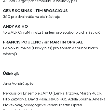
A Cool Garget pro tamburínu a zvukový pás
GENE KOSINSKI, TIM BROSCIOUS
360 pro dva hráče na bicí nástroje
ANDY AKIHO
to wALk Or ruN in wEst harlem pro soubor bicích nástrojů
FRANCIS POULENC
/ arr.
MARTIN OPRŠÁL
La Voix humaine (Lidský hlas) pro soprán a soubor bicích
nástrojů
Účinkují:
Jana Vondrů zpěv
Percussion Ensemble JAMU (Lenka Titzová, Martin Kučík,
Filip Zázvorka, David Paša, Jakub Kub, Adéla Spurná, Anežka
Nováková), pedagogické vedení Martin Opršál