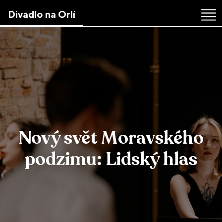
Skip
Divadlo na Orlí
to
the
content
↷
Nový svět Moravského
podzimu: Lidský hlas