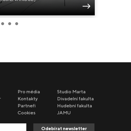
Kouzelná f
Papagena
Pro média
Studio Marta
r
Kontakty
Divadelní fakulta
Partneři
Hudební fakulta
Cookies
JAMU