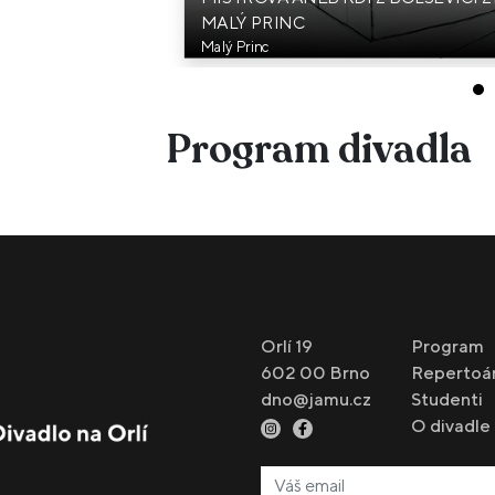
MALÝ PRINC
Malý Princ
Program divadla
Orlí 19
Program
602 00 Brno
Repertoá
dno@jamu.cz
Studenti
O divadle