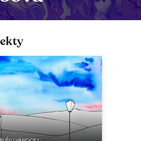
jekty
RUŠILI VÁNOCE /