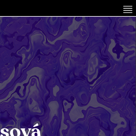
e
sová