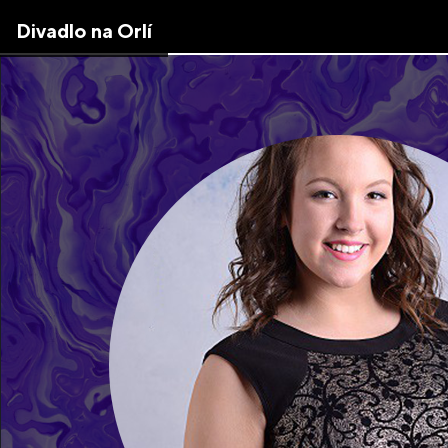
Skip
Divadlo na Orlí
to
the
content
↷