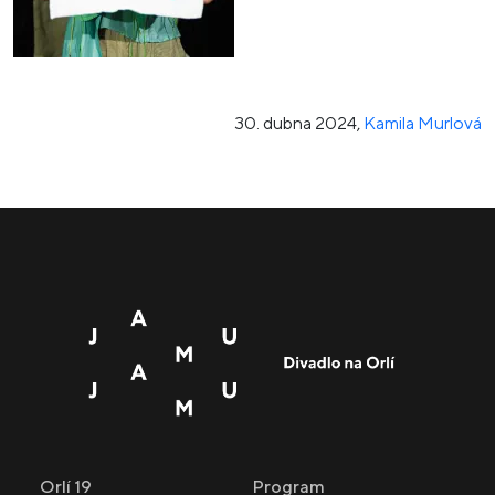
30. dubna 2024
,
Kamila Murlová
Orlí 19
Program