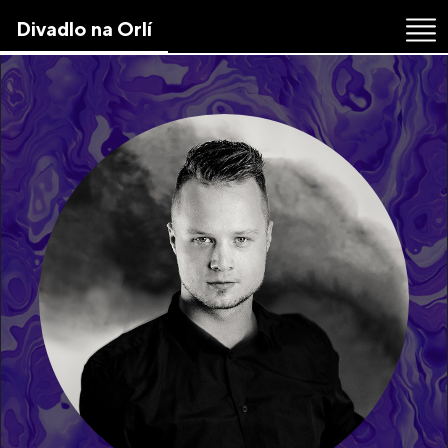
Skip
Divadlo na Orlí
to
the
content
↷