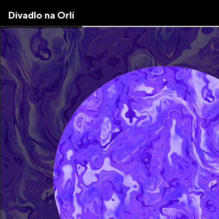
Skip
Divadlo na Orlí
to
the
content
↷