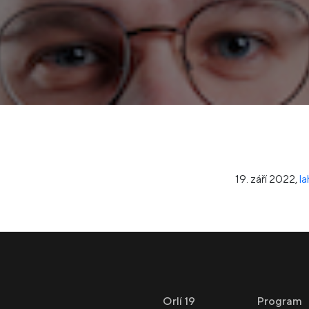
19. září 2022
,
l
Orlí 19
Program