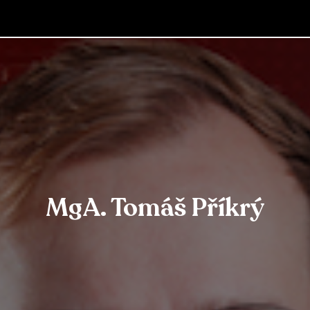
MgA. Tomáš Příkrý