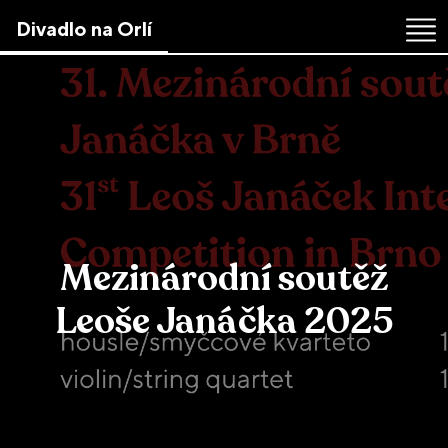
Skip
Divadlo na Orlí
to
the
content
↷
Mezinárodní soutěž
Leoše Janáčka 2025