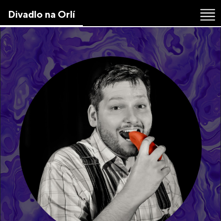
Skip
Divadlo na Orlí
to
the
content
↷