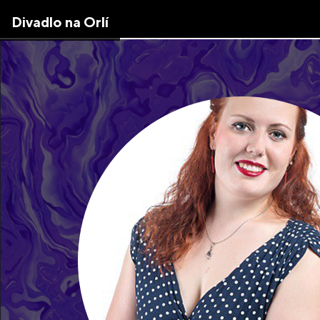
Skip
Divadlo na Orlí
to
the
content
↷