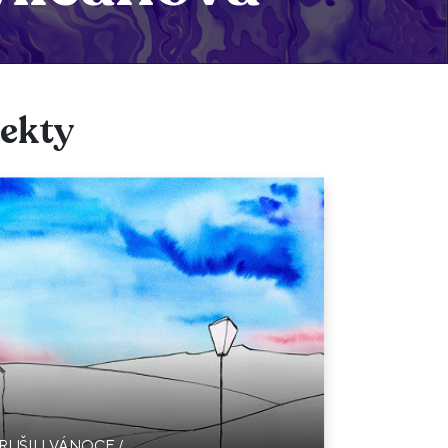
jekty
RUŠILI VÁNOCE /