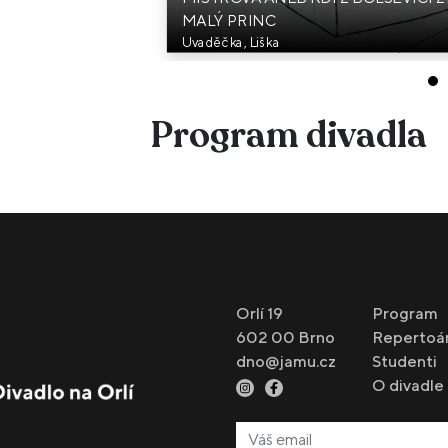
MALÝ PRINC
Uvaděčka, Liška
Program divadla
Orlí 19
Program
602 00 Brno
Repertoá
dno@jamu.cz
Studenti
O divadle