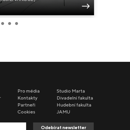
Kouzelná f
3. génius
Pro média
Studio Marta
r
Kontakty
Divadelní fakulta
Partneři
Hudební fakulta
Cookies
JAMU