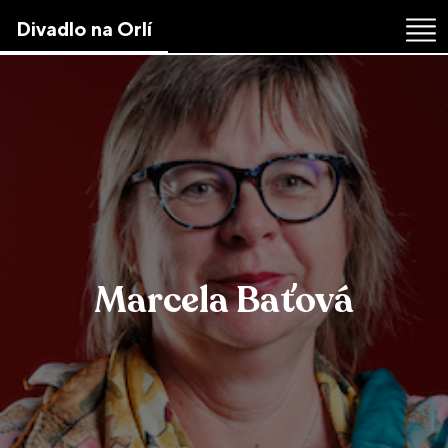
Skip
Divadlo na Orlí
to
the
content
↷
Marcela Baťová