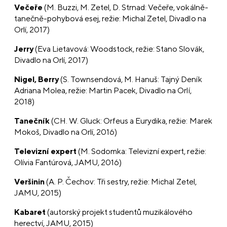
Večeře
(M. Buzzi, M. Zetel, D. Strnad: Večeře, vokálně-
tanečně-pohybová esej, režie: Michal Zetel, Divadlo na
Orlí, 2017)
Jerry
(Eva Lietavová: Woodstock, režie: Stano Slovák,
Divadlo na Orlí, 2017)
Nigel, Berry
(S. Townsendová, M. Hanuš: Tajný Deník
Adriana Molea, režie: Martin Pacek, Divadlo na Orlí,
2018)
Tanečník
(CH. W. Gluck: Orfeus a Eurydika, režie: Marek
Mokoš, Divadlo na Orlí, 2016)
Televizní expert
(M. Sodomka: Televizní expert, režie:
Olívia Fantúrová, JAMU, 2016)
Veršinin
(A. P. Čechov: Tři sestry, režie: Michal Zetel,
JAMU, 2015)
Kabaret
(autorský projekt studentů muzikálového
herectví, JAMU, 2015)