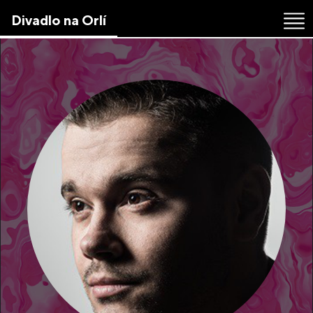
Skip
Divadlo na Orlí
to
the
content
↷