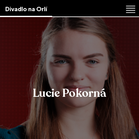
Skip
Divadlo na Orlí
to
the
content
↷
Lucie Pokorná