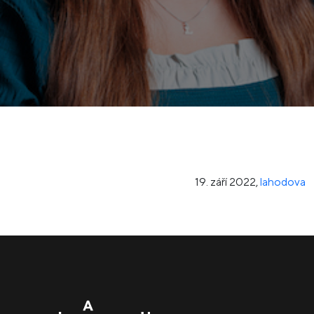
19. září 2022
,
lahodova