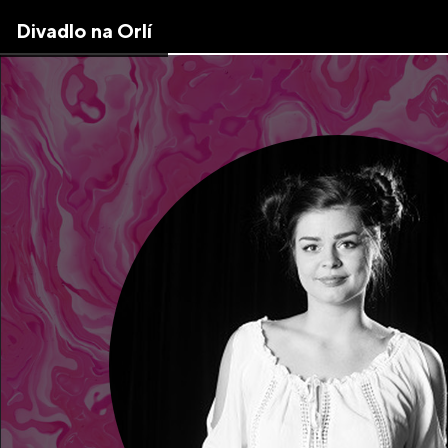
Skip
Divadlo na Orlí
to
the
content
↷