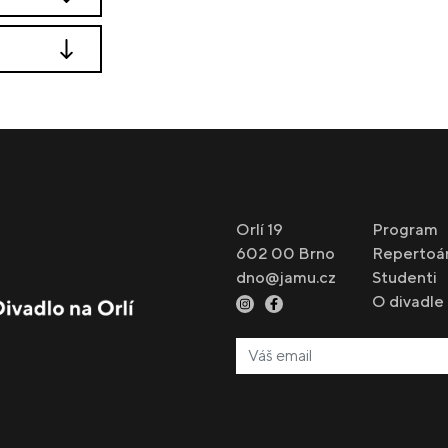
Orlí 19
Program
602 00 Brno
Repertoá
dno@jamu.cz
Studenti
O divadle