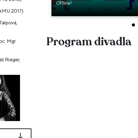
Offline!
 JAMU 2017)
 Talpová,
Program divadla
oc. Mgr.
áš Rieger,