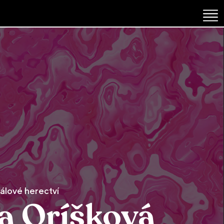
lové herectví
na Oríšková