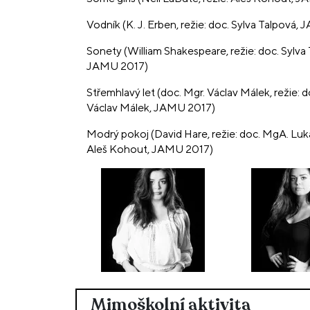
Anna Kareninová
arja Alexandrovna Oblonská (Dolly) a Lydia Ivanovna
Vodník (K. J. Erben, režie: doc. Sylva Talpová,
Sonety (William Shakespeare, režie: doc. Sylva
JAMU 2017)
Střemhlavý let (doc. Mgr. Václav Málek, režie: d
Václav Málek, JAMU 2017)
Modrý pokoj (David Hare, režie: doc. MgA. Luk
Aleš Kohout, JAMU 2017)
Mimoškolní aktivita