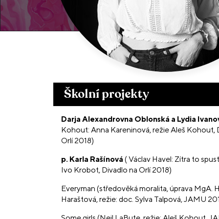
Školní projekty
Darja Alexandrovna Oblonská a Lydia Ivano
Kohout: Anna Kareninová, režie Aleš Kohout, 
Orlí 2018)
p. Karla Rašínová
( Václav Havel: Zítra to spust
Ivo Krobot, Divadlo na Orlí 2018)
Everyman (středověká moralita, úprava MgA. 
Haraštová, režie: doc. Sylva Talpová, JAMU 20
Some girls (Neil LaBute, režie: Aleš Kohout, 