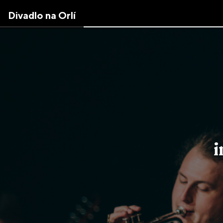
Skip
Divadlo na Orlí
to
the
content
↷
i