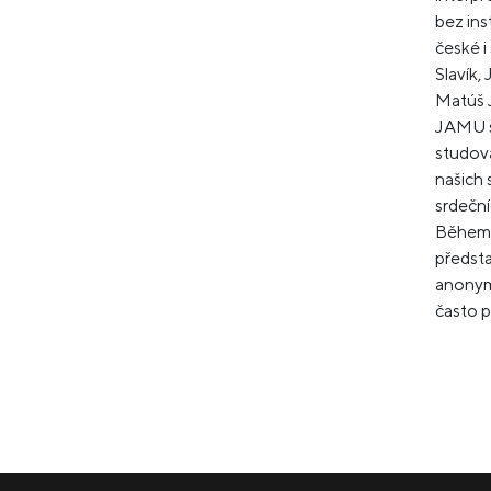
bez ins
české i
Slavík, 
Matúš J
JAMU se
studova
našich 
srdeční
Během u
předsta
anonymn
často p