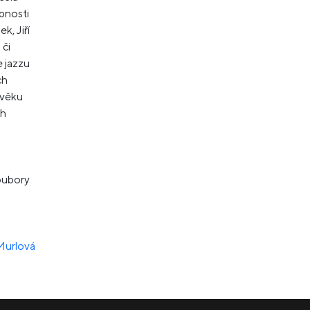
bnosti
k, Jiří
 či
 jazzu
ch
 věku
ch
soubory
Murlová