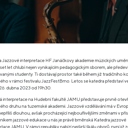
a Jazzové interpretace HF Janáčkovy akademie múzických umění
set let chlubí nejen vynikajícím pedagogickým sborem, ale přede
vanými studenty. Ti dostávají prostor také během již tradičního k
ho v rámci festivalu JazzFestBrno. Letos se katedra představí v
 26. dubna 2023 od 19h30.
á interpretace na Hudební fakultě JAMU představuje prvně otev
vého druhu na tuzemské akademii. Jazzové vzdělávání má v Evro
 nepříliš dlouhou, avšak procházející nejbouřlivějšími změnami v pří
níkem jazzové edukace u nás je právě brněnská Katedra jazzové
etace JAMU. V rámci republiky nabízí nejširší škálu oborů, nyní již 