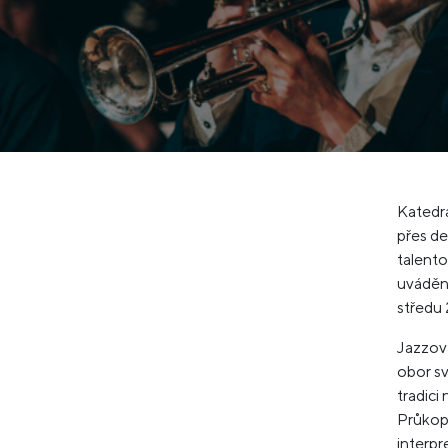
Katedr
přes de
talento
uváděné
středu
Jazzov
obor s
tradici
Průkop
interpr