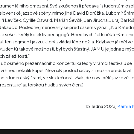
trumentálního omezení. Své zkušenosti předávají studentům oso
 slovenské jazzové scény, mimo jiné David Dorůžka, Lubomír Šráme
Jiří Levíček, Cyrille Oswald, Marián Ševčík, Jan Jirucha, Juraj Bartoš
akabčic. Posledně jmenovaný se před časem vyznal: „Na Katedře
 sešel skvělý kolektiv pedagogů. Hned bych šel k některým z ni
t ten segment jazzu, který zvládají lépe než já. Kdybych já měl ve
studentů takové možnosti, byl bych šťastný. JAMU je jedna z mý
ch záležitostí.“
ž osmého prezentačního koncertu katedry v rámci festivalu se
ví hned několik kapel. Neznalý posluchač by si možná představil
í studentský šraml, ve skutečnosti však jde o vyspělé jazzové 
rezentující autorskou hudbu svých členů.
15. ledna 2023
,
Kamila 