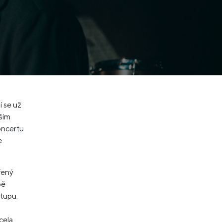
 se už
vším
oncertu
e
řený
pě
stupu.
zcela