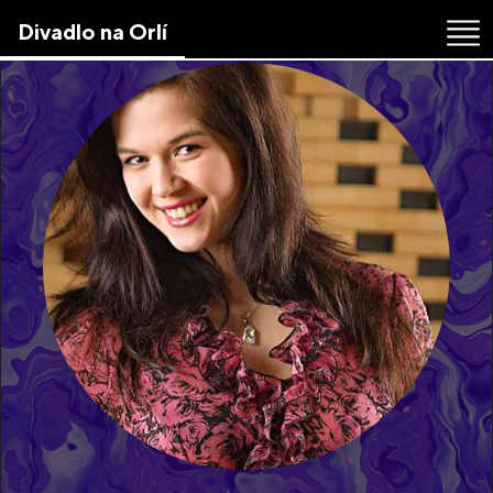
Skip
Divadlo na Orlí
to
the
content
↷