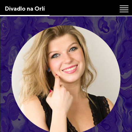
Skip
Divadlo na Orlí
to
the
content
↷