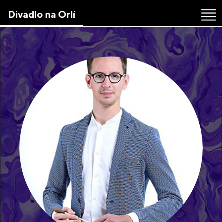
Skip
Divadlo na Orlí
to
the
content
↷