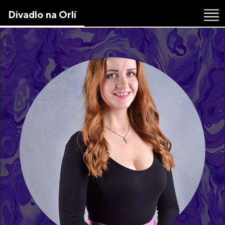
Skip
Divadlo na Orlí
to
the
content
↷